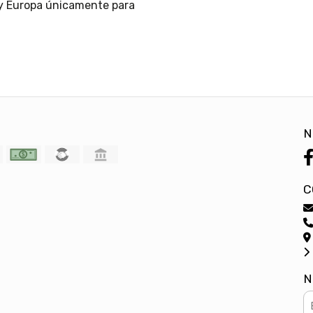
 y Europa únicamente para
N
C
N