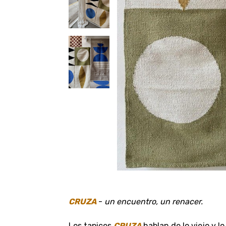
CRUZA
-
un encuentro, un renacer.
Los tapices
CRUZA
hablan de lo viejo y lo