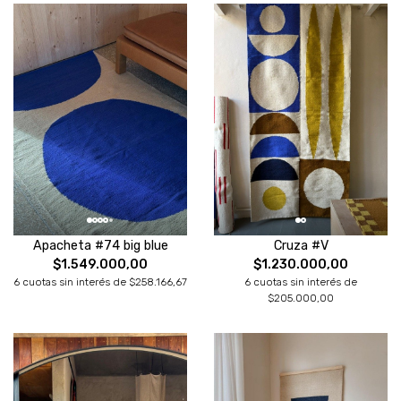
Apacheta #74 big blue
Cruza #V
$1.549.000,00
$1.230.000,00
6 cuotas sin interés de $258.166,67
6 cuotas sin interés de
$205.000,00