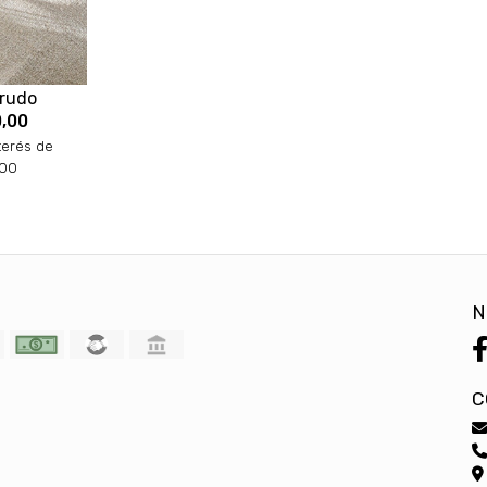
rudo
,00
terés de
,00
N
C