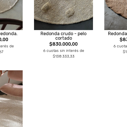
redonda.
Redonda crudo - pelo
Redonda
cortado
0,00
$8
$830.000,00
terés de
6 cuota
6 cuotas sin interés de
67
$1
$138.333,33