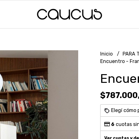
Inicio
PARA 
Encuentro - Fra
Encue
$787.000
Elegí cómo 
6
cuotas sin
Ver cuotas y d