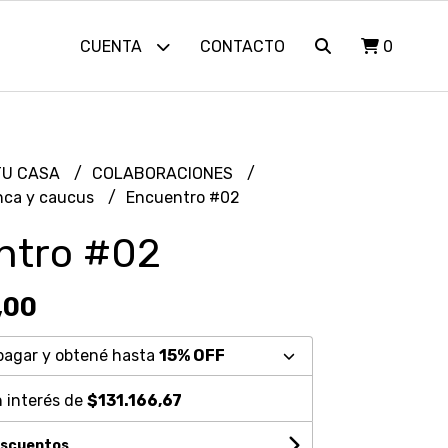
CUENTA
CONTACTO
0
TU CASA
COLABORACIONES
nca y caucus
Encuentro #02
ntro #02
,00
pagar y obtené hasta
15% OFF
 interés de
$131.166,67
escuentos