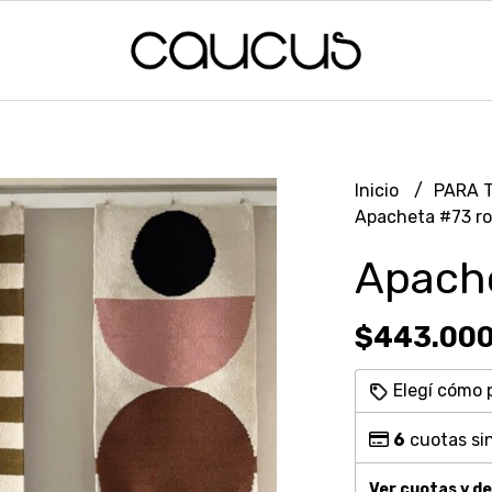
Inicio
PARA 
Apacheta #73 ro
Apache
$443.000
Elegí cómo 
6
cuotas sin
Ver cuotas y d