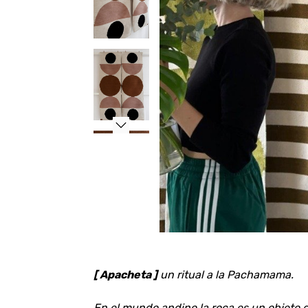
[ Apacheta ]
un ritual a la Pachamama.
En el mundo andino la roca es un objeto 