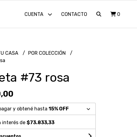
CUENTA
CONTACTO
0
TU CASA
POR COLECCIÓN
sa
ta #73 rosa
,00
pagar y obtené hasta
15% OFF
 interés de
$73.833,33
escuentos