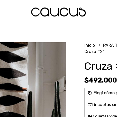
Inicio
PARA 
Cruza #21
Cruza 
$492.000
Elegí cómo 
6
cuotas sin
Ver cuotas y d