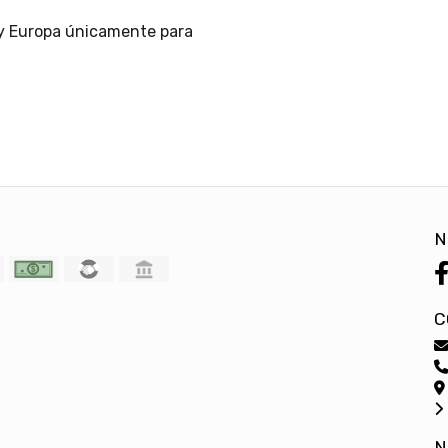
 y Europa únicamente para
N
C
N