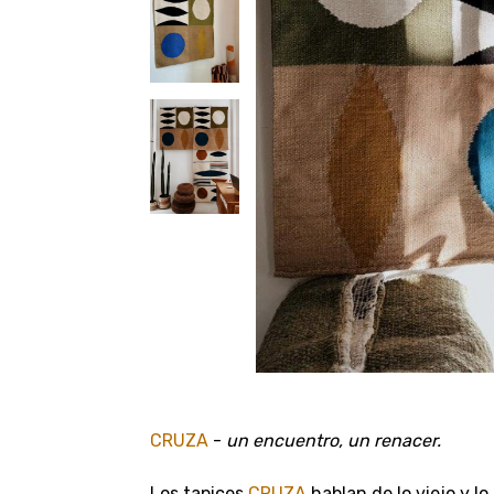
CRUZA
-
un encuentro, un renacer.
Los tapices
CRUZA
hablan de lo viejo y lo