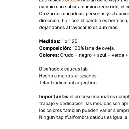
cambio con sabor a camino recorrido, el 
Cruzarnos con ideas, personas y situaci
dirección, fluir con el cambio es hermoso
dejándonos atravesar lo es aún más.
Medidas:
1 x 1.20
Composición:
100% lana de oveja.
Colores:
Crudo + negro + azul + verde +
Diseñado x caucus lab.
Hecho a mano x artesanos.
Telar tradicional argentino.
Importante:
el proceso manual es compl
trabajo y dedicación, las medidas son ap
los colores también pueden variar siemp
Ningún tapiz\alfombra caucus es igual a 