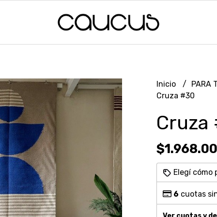
Inicio
PARA 
Cruza #30
Cruza
$1.968.0
Elegí cómo 
6
cuotas sin
Ver cuotas y d