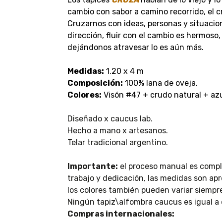
cambio con sabor a camino recorrido, el 
Cruzarnos con ideas, personas y situaci
dirección, fluir con el cambio es hermoso
dejándonos atravesar lo es aún más.
Medidas:
1.20 x 4 m
Composición:
100% lana de oveja.
Colores:
Visón #47 + crudo natural + az
Diseñado x caucus lab.
Hecho a mano x artesanos.
Telar tradicional argentino.
Importante:
el proceso manual es compl
trabajo y dedicación, las medidas son ap
los colores también pueden variar siemp
Ningún tapiz\alfombra caucus es igual a 
Compras internacionales: