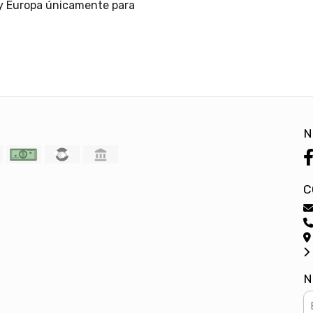
 y Europa únicamente para
N
C
N