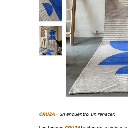
CRUZA
-
un encuentro, un renacer.
Los tapices
CRUZA
hablan de lo viejo y lo