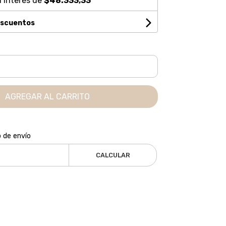
 interés de
$48.333,33
escuentos
AGREGAR AL CARRITO
o de envío
CALCULAR