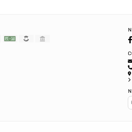
N
C
N